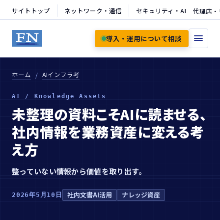
サイトトップ
ネットワーク・通信
セキュリティ・AI
代理店・
導入・運用について相談
ホーム
AIインフラ考
AI / Knowledge Assets
未整理の資料こそAIに読ませる、
社内情報を業務資産に変える考
え方
整っていない情報から価値を取り出す。
社内文書AI活用
ナレッジ資産
2026年5月10日