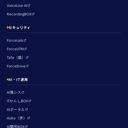
VoiceLine AI
RecordingBOX
セキュリティ
ForceLink
ForceUTM
Tate（盾）
ForceDrive
AI・IT運用
AI情シス
ITかんしBOX
AIポータル
Hoko（矛）
AI関所BOX