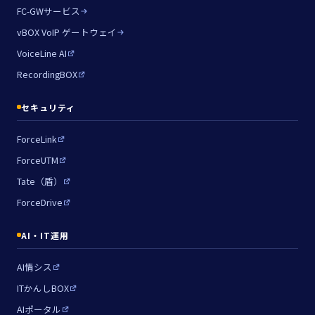
FC-GWサービス
vBOX VoIP ゲートウェイ
VoiceLine AI
RecordingBOX
セキュリティ
ForceLink
ForceUTM
Tate（盾）
ForceDrive
AI・IT運用
AI情シス
ITかんしBOX
AIポータル