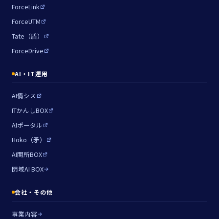
ForceLink
ForceUTM
Tate（盾）
ForceDrive
AI・IT運用
AI情シス
ITかんしBOX
AIポータル
Hoko（矛）
AI関所BOX
閉域AI BOX
会社・その他
事業内容